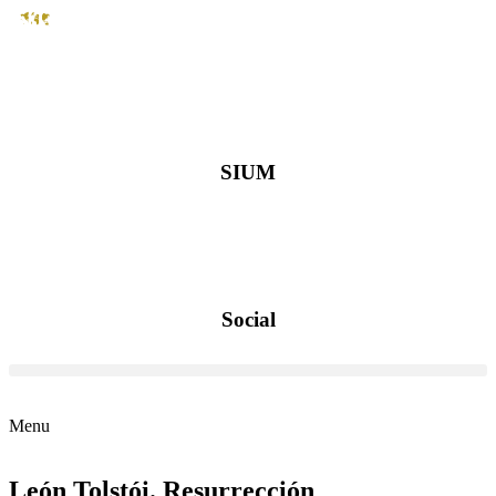
SIUM
Social
Menu
León Tolstói. Resurrección