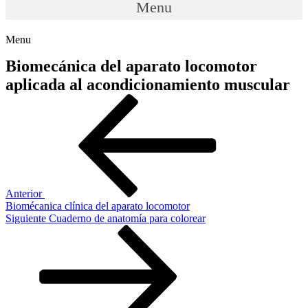
Menu
Menu
Biomecánica del aparato locomotor
aplicada al acondicionamiento muscular
Navegación
Entrada
anterior:
de
entradas
Anterior
Biomécanica clínica del aparato locomotor
Siguiente
Siguiente
Cuaderno de anatomía para colorear
entrada