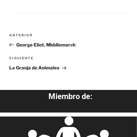
Navegación
Entrada
ANTERIOR
de
anterior:
George Eliot. Middlemarch
entradas
Siguiente
SIGUIENTE
entrada
La Granja de Animales
Miembro de: